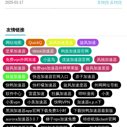
2025-01-17
支持
[0]
反对
[0]
友情链接
网站地图
QuickQ
旋风加速度器
旋风加速
坚果加速器
tiktok加速器
狗急加速器官网
免费vqn外网加速
小蓝鸟
优途加速器官网
风驰加速器
旋风加速器
免费vps加速器外网苹果版
旋风加速度器
快连加速器
快连加速器官网入口
原子加速器
快鸭加速器
快柠檬加速器
旋风加速度器
外网网址导航
软件中心
雷霆加速
狂飙加速器
哔咔漫画
小美
小美vpn
小美加速器
快鸭VPN
加速器v.p.n下
黑洞加速器app官网下载免费3小时
下载快鸭加速器最新版
aurora加速器3.0.7
梯子npv加速免费
特价机场clash官网