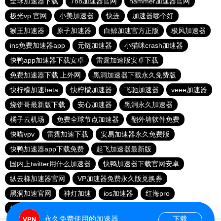
全球加速器下载
788加速器官网
hammer加速器官网
极光vp 官网
小美加速器
快连
加速器哪个好
猴王加速器
原子加速器
白鲸加速官方正版
极风加速器
ins免费加速器app
元链加速器
小猫咪crash加速器
快鸭app加速器下载安卓
雷霆加速版安卓下载
免费加速器下载 上外网
黑洞加速器下载永久免费版
快柠檬加速beta
快柠檬加速器
飞驰加速器
veee加速器
烧饼哥最新版下载
安心加速器
黑洞永久加速器
橘子云机场
免费全球节点加速器
翻外墙软件免费
快喵vpv
雷霆加速下载
安易加速器永久免费版
快鸭加速器app下载免费
起飞加速器最新版
国内上twitter用什么加速器
快鸭加速器下载官网安卓
纵云梯加速器官网
VP加速器免费永久版兑换券
黑洞加速官网
神灯加速
ios加速器
红海pro
快鸭加速app下载官网
永久免费使用的加速器
下载