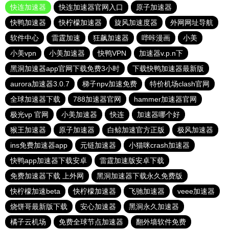
快连加速器
快连加速器官网入口
原子加速器
快鸭加速器
快柠檬加速器
旋风加速度器
外网网址导航
软件中心
雷霆加速
狂飙加速器
哔咔漫画
小美
小美vpn
小美加速器
快鸭VPN
加速器v.p.n下
黑洞加速器app官网下载免费3小时
下载快鸭加速器最新版
aurora加速器3.0.7
梯子npv加速免费
特价机场clash官网
全球加速器下载
788加速器官网
hammer加速器官网
极光vp 官网
小美加速器
快连
加速器哪个好
猴王加速器
原子加速器
白鲸加速官方正版
极风加速器
ins免费加速器app
元链加速器
小猫咪crash加速器
快鸭app加速器下载安卓
雷霆加速版安卓下载
免费加速器下载 上外网
黑洞加速器下载永久免费版
快柠檬加速beta
快柠檬加速器
飞驰加速器
veee加速器
烧饼哥最新版下载
安心加速器
黑洞永久加速器
橘子云机场
免费全球节点加速器
翻外墙软件免费