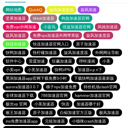
网站地图
QuickQ
旋风加速度器
旋风加速
坚果加速器
tiktok加速器
狗急加速器官网
免费vqn外网加速
小蓝鸟
优途加速器官网
风驰加速器
旋风加速器
免费vps加速器外网苹果版
旋风加速度器
快连加速器
快连加速器官网入口
原子加速器
快鸭加速器
快柠檬加速器
旋风加速度器
外网网址导航
软件中心
雷霆加速
狂飙加速器
哔咔漫画
小美
小美vpn
小美加速器
快鸭VPN
加速器v.p.n下
黑洞加速器app官网下载免费3小时
下载快鸭加速器最新版
aurora加速器3.0.7
梯子npv加速免费
特价机场clash官网
全球加速器下载
788加速器官网
hammer加速器官网
极光vp 官网
小美加速器
快连
加速器哪个好
猴王加速器
原子加速器
白鲸加速官方正版
极风加速器
ins免费加速器app
元链加速器
小猫咪crash加速器