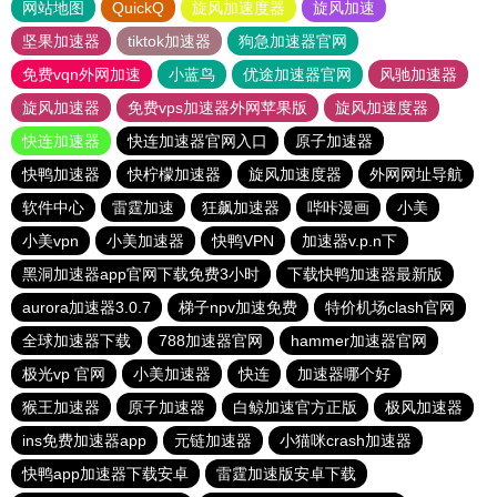
网站地图
QuickQ
旋风加速度器
旋风加速
坚果加速器
tiktok加速器
狗急加速器官网
免费vqn外网加速
小蓝鸟
优途加速器官网
风驰加速器
旋风加速器
免费vps加速器外网苹果版
旋风加速度器
快连加速器
快连加速器官网入口
原子加速器
快鸭加速器
快柠檬加速器
旋风加速度器
外网网址导航
软件中心
雷霆加速
狂飙加速器
哔咔漫画
小美
小美vpn
小美加速器
快鸭VPN
加速器v.p.n下
黑洞加速器app官网下载免费3小时
下载快鸭加速器最新版
aurora加速器3.0.7
梯子npv加速免费
特价机场clash官网
全球加速器下载
788加速器官网
hammer加速器官网
极光vp 官网
小美加速器
快连
加速器哪个好
猴王加速器
原子加速器
白鲸加速官方正版
极风加速器
ins免费加速器app
元链加速器
小猫咪crash加速器
快鸭app加速器下载安卓
雷霆加速版安卓下载