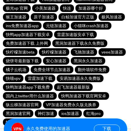
极光vp 官网
小美加速器
快连
加速器哪个好
猴王加速器
原子加速器
白鲸加速官方正版
极风加速器
ins免费加速器app
元链加速器
小猫咪crash加速器
快鸭app加速器下载安卓
雷霆加速版安卓下载
免费加速器下载 上外网
黑洞加速器下载永久免费版
快柠檬加速beta
快柠檬加速器
飞驰加速器
veee加速器
烧饼哥最新版下载
安心加速器
黑洞永久加速器
橘子云机场
免费全球节点加速器
翻外墙软件免费
快喵vpv
雷霆加速下载
安易加速器永久免费版
快鸭加速器app下载免费
起飞加速器最新版
国内上twitter用什么加速器
快鸭加速器下载官网安卓
纵云梯加速器官网
VP加速器免费永久版兑换券
黑洞加速官网
神灯加速
ios加速器
红海pro
快鸭加速app下载官网
永久免费使用的加速器
下载