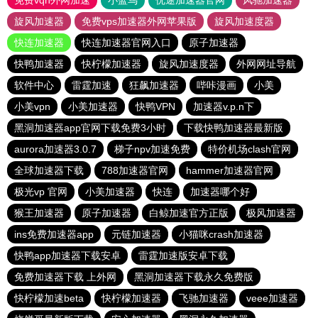
免费vqn外网加速
小蓝鸟
优途加速器官网
风驰加速器
旋风加速器
免费vps加速器外网苹果版
旋风加速度器
快连加速器
快连加速器官网入口
原子加速器
快鸭加速器
快柠檬加速器
旋风加速度器
外网网址导航
软件中心
雷霆加速
狂飙加速器
哔咔漫画
小美
小美vpn
小美加速器
快鸭VPN
加速器v.p.n下
黑洞加速器app官网下载免费3小时
下载快鸭加速器最新版
aurora加速器3.0.7
梯子npv加速免费
特价机场clash官网
全球加速器下载
788加速器官网
hammer加速器官网
极光vp 官网
小美加速器
快连
加速器哪个好
猴王加速器
原子加速器
白鲸加速官方正版
极风加速器
ins免费加速器app
元链加速器
小猫咪crash加速器
快鸭app加速器下载安卓
雷霆加速版安卓下载
免费加速器下载 上外网
黑洞加速器下载永久免费版
快柠檬加速beta
快柠檬加速器
飞驰加速器
veee加速器