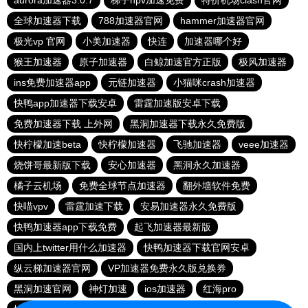
aurora加速器3.0.7
梯子npv加速免费
特价机场clash官网
全球加速器下载
788加速器官网
hammer加速器官网
极光vp 官网
小美加速器
快连
加速器哪个好
猴王加速器
原子加速器
白鲸加速官方正版
极风加速器
ins免费加速器app
元链加速器
小猫咪crash加速器
快鸭app加速器下载安卓
雷霆加速版安卓下载
免费加速器下载 上外网
黑洞加速器下载永久免费版
快柠檬加速beta
快柠檬加速器
飞驰加速器
veee加速器
烧饼哥最新版下载
安心加速器
黑洞永久加速器
橘子云机场
免费全球节点加速器
翻外墙软件免费
快喵vpv
雷霆加速下载
安易加速器永久免费版
快鸭加速器app下载免费
起飞加速器最新版
国内上twitter用什么加速器
快鸭加速器下载官网安卓
纵云梯加速器官网
VP加速器免费永久版兑换券
黑洞加速官网
神灯加速
ios加速器
红海pro