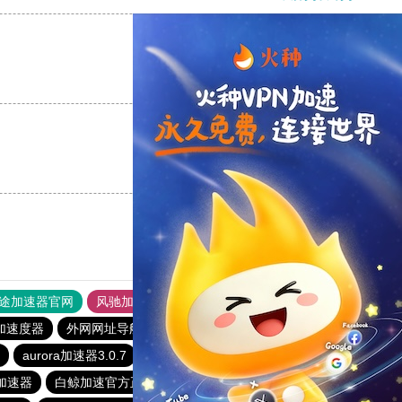
支持
[0]
反对
[0]
支持
[0]
反对
[0]
途加速器官网
风驰加速器
旋风加速器
加速度器
外网网址导航
软件中心
雷霆加速
狂飙加速器
aurora加速器3.0.7
梯子npv加速免费
特价机场clash官网
加速器
白鲸加速官方正版
极风加速器
ins免费加速器app